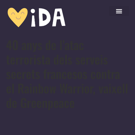
40 anys de l’atac
terrorista dels serveis
secrets francesos contra
el Rainbow Warrior, vaixell
de Greenpeace