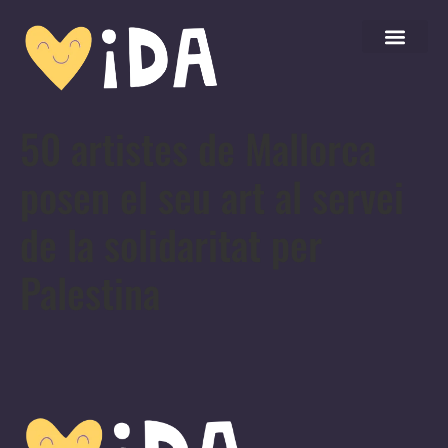
50 artistes de Mallorca
posen el seu art al servei
de la solidaritat per
Palestina