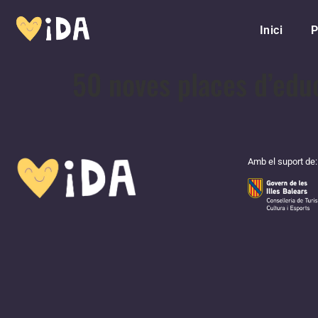
Inici
P
50 noves places d’educ
Amb el suport de: