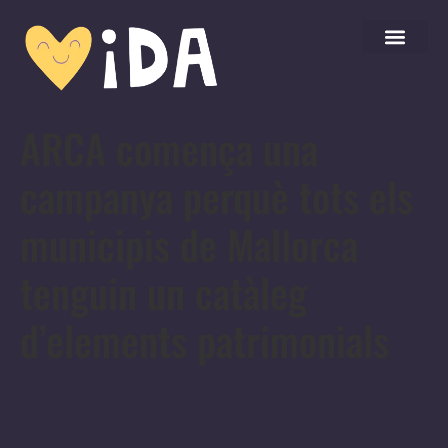
ARCA comença una
campanya perquè tots els
municipis de Mallorca
tenguin un catàleg
d’elements patrimonials