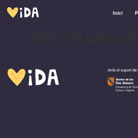
Inici
P
ARCA: «Els quioscs de
Amb el suport de: