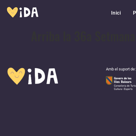
Inici
P
Arriba la 36a Setmana 
Amb el suport de: