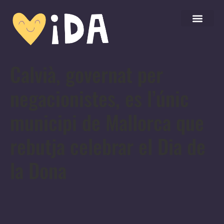
Calvià, governat per
negacionistes, es l’únic
municipi de Mallorca que
rebutja celebrar el Dia de
la Dona