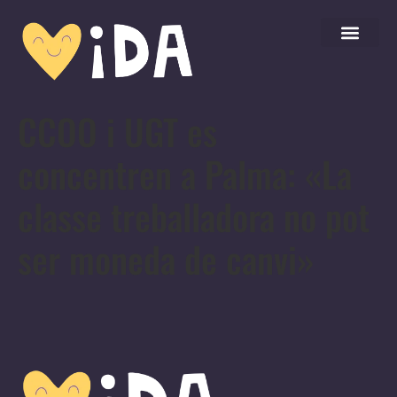
CCOO i UGT es
concentren a Palma: «La
classe treballadora no pot
ser moneda de canvi»