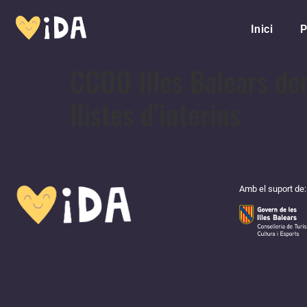
Inici
P
CCOO Illes Balears den
llistes d’interins
Amb el suport de: