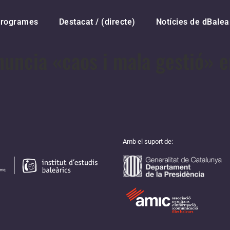
rogrames
Destacat / (directe)
Notícies de dBalea
uncia «caos i mala gestió» en
Amb el suport de: