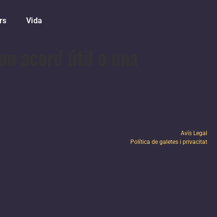
rs
Vida
 un acord útil o una
Avís Legal
Política de galetes i privacitat