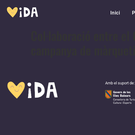
Inici
P
Col·laboració entre el 
campanya de màrquet
Amb el suport de: