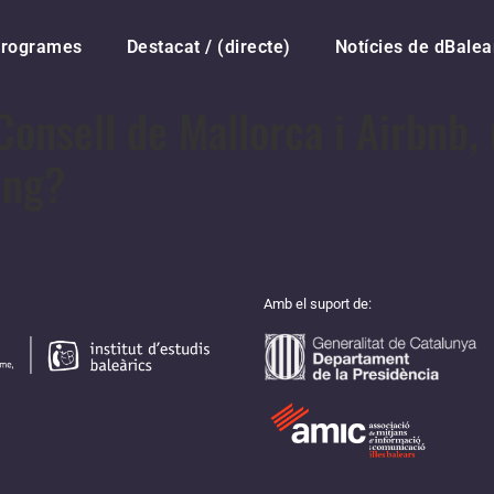
rogrames
Destacat / (directe)
Notícies de dBalea
Consell de Mallorca i Airbnb,
ing?
Amb el suport de: