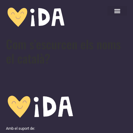
Com s’escurcen els noms
el català?
Amb el suport de: