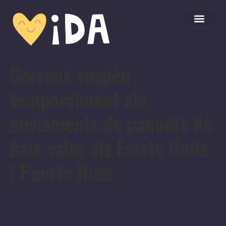
Correus suspèn
temporalment els
enviaments de paquets de
baix valor als Estats Units
i Puerto Rico