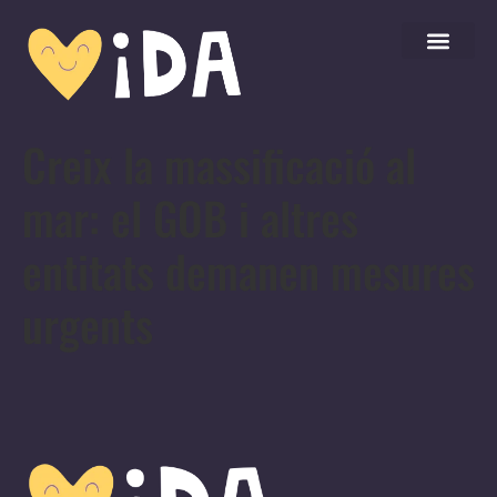
Creix la massificació al
mar: el GOB i altres
entitats demanen mesures
urgents