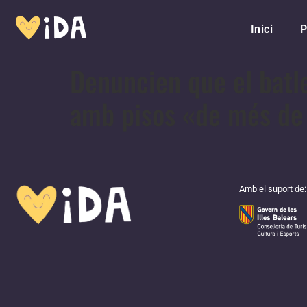
Inici
P
Denuncien que el batl
amb pisos «de més de
Amb el suport de: