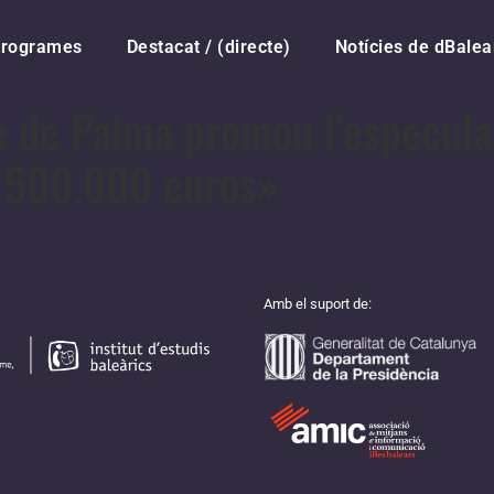
rogrames
Destacat / (directe)
Notícies de dBalea
e de Palma promou l’especula
 500.000 euros»
Amb el suport de: