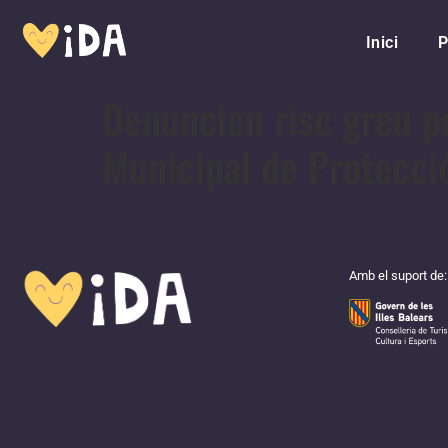
Inici
P
Denuncien risc greu pe
Municipal de Protecci
Amb el suport de: