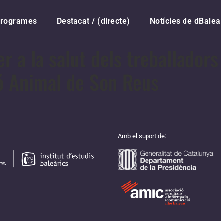
rogrames
Destacat / (directe)
Notícies de dBalea
r a la salut dels treballadors
ó Animal de Son Reus
Amb el suport de: