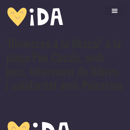
‘Dimecres a la llesca!’ a la
plaça Pau Casals, amb
jocs, intercanvi de llibres
i solidaritat amb Palestina