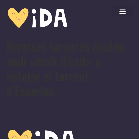
Diverses someres ajuden
amb «molt d’èxit» a
netejar el torrent
d’Esporles