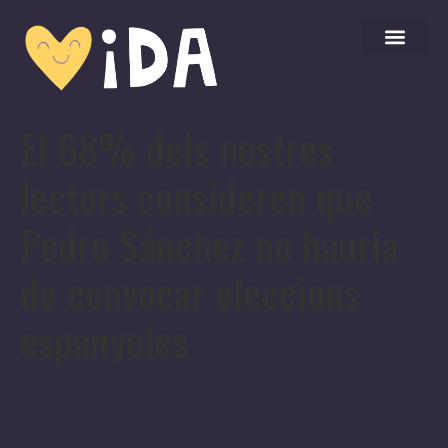
El 68% dels nostres
lectors consideren que
Pedro Sánchez no hauria
de convocar eleccions
espanyoles