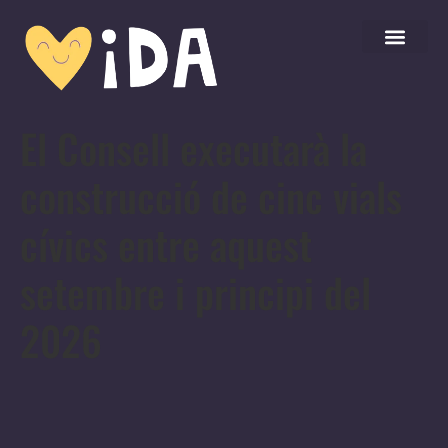
El Consell executarà la
construcció de cinc vials
cívics entre aquest
setembre i principi del
2026