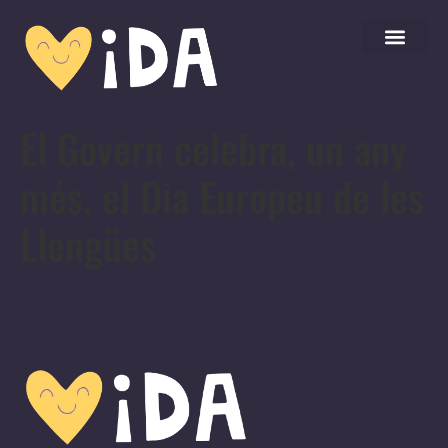
El Govern celebra, un any
més, el Dia Europeu de les
Llengües