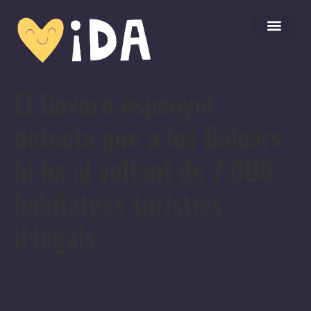
El Govern espanyol
detecta que a les Balears
hi ha al voltant de 7.000
habitatges turístics
il·legals