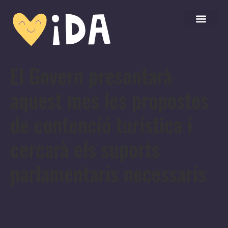
El Govern presentarà
aquest mes les propostes
de contenció turística i
cercarà els suports
parlamentaris necessaris