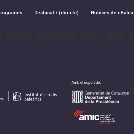
rogrames
Destacat / (directe)
Notícies de dBalea
x tindrà capacitat per a 450 
Amb el suport de: