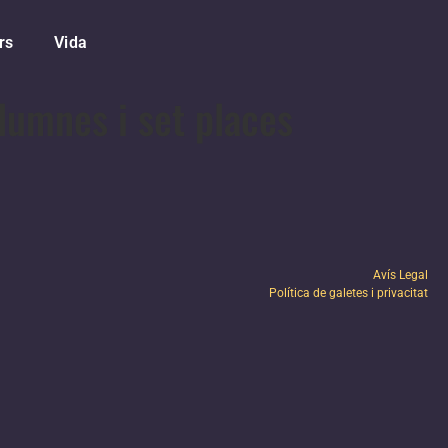
rs
Vida
alumnes i set places
Avís Legal
Política de galetes i privacitat