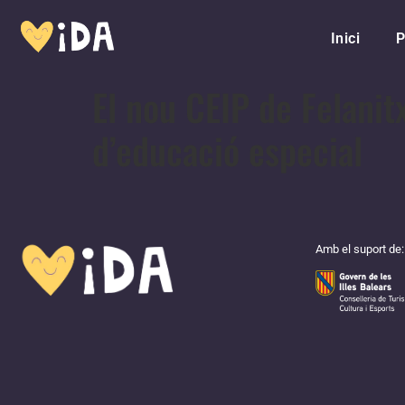
Inici
P
El nou CEIP de Felanit
d’educació especial
Amb el suport de: