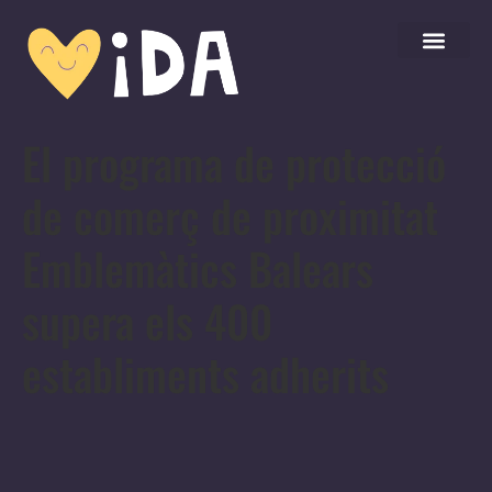
El programa de protecció
de comerç de proximitat
Emblemàtics Balears
supera els 400
establiments adherits