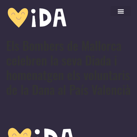
Els Bombers de Mallorca
celebren la seva Diada i
homenatgen els voluntaris
de la Dana al País Valencià