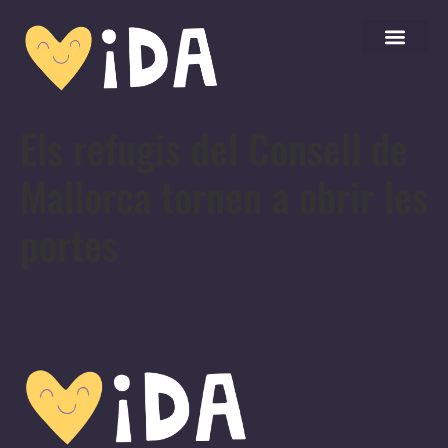
Els refugis del Consell de
Mallorca tornen a obrir les
portes