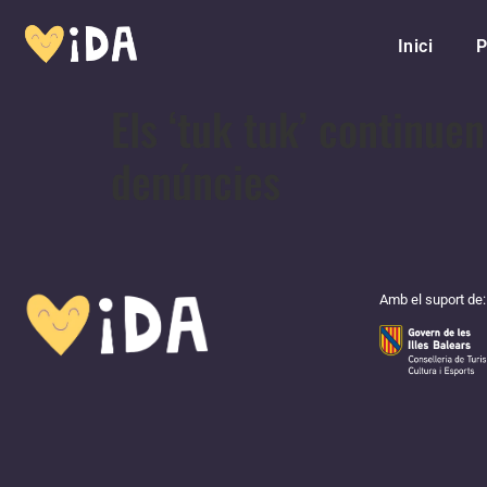
Inici
P
Els ‘tuk tuk’ continuen
denúncies
Amb el suport de: