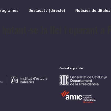
rogrames
Destacat / (directe)
Notícies de dBalea
 botant-se la llei i operant a
Amb el suport de: