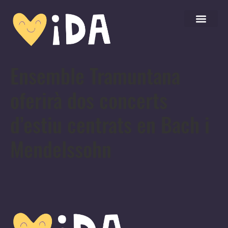
Ensemble Tramuntana
oferirà dos concerts
d’estiu centrats en Bach i
Mendelssohn