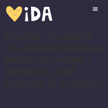
Estarellas: «La ministra
s’ha acomiadat donant una
puntada cap endavant i
deixant per a 2026
l’esborrany de la reforma»