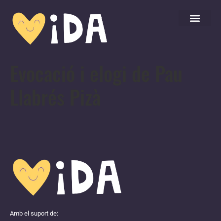
Evocació i elogi de Pau
Llabrés Pizà
Amb el suport de: