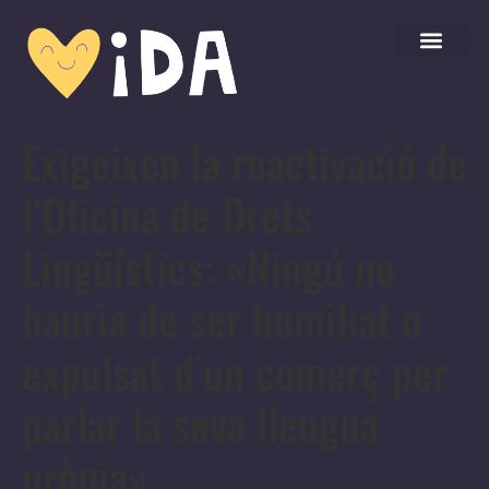
Exigeixen la reactivació de
l’Oficina de Drets
Lingüístics: «Ningú no
hauria de ser humiliat o
expulsat d’un comerç per
parlar la seva llengua
pròpia»