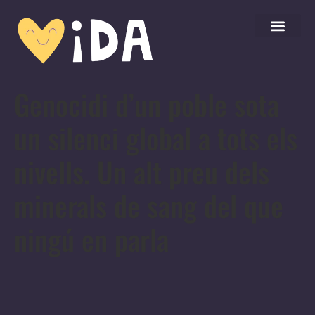
Genocidi d’un poble sota
un silenci global a tots els
nivells. Un alt preu dels
minerals de sang del que
ningú en parla