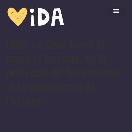
GOB: «A Cala Tuent hi
mana el turisme, no la
protecció de les persones
ni la conservació de
l’entorn»