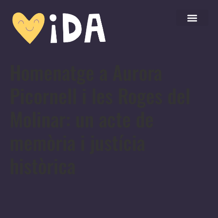
Homenatge a Aurora
Picornell i les Roges del
Molinar: un acte de
memòria i justícia
històrica