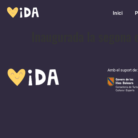
Inici
P
Inaugurada la segona e
Amb el suport de: