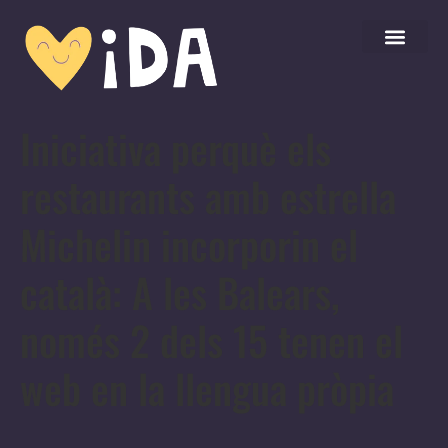
Iniciativa perquè els
restaurants amb estrella
Michelin incorporin el
català: A les Balears,
només 2 dels 15 tenen el
web en la llengua pròpia