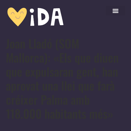
Joan Lladó (SOM
Mallorca): «Els que diuen
que expulsaran gent, han
aprovat una llei que farà
créixer Palma amb
118.000 habitants més»