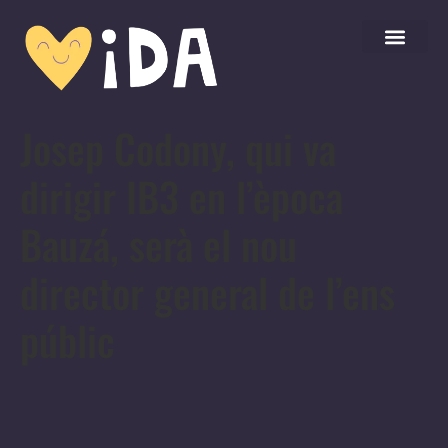
Josep Codony, qui va
dirigir IB3 en l’època
Bauzá, serà el nou
director general de l’ens
públic