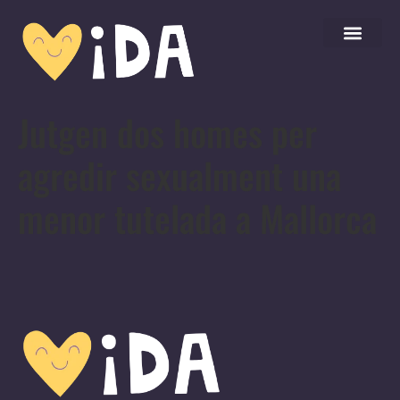
Jutgen dos homes per
agredir sexualment una
menor tutelada a Mallorca