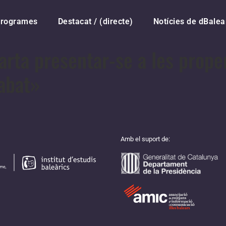
rogrames
Destacat / (directe)
Notícies de dBalea
rta presentar-se a les prope
abat»
Amb el suport de: