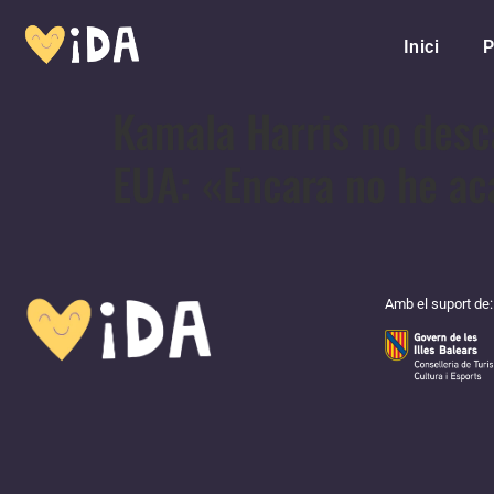
Inici
P
Kamala Harris no desca
EUA: «Encara no he ac
Amb el suport de: