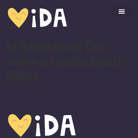
La Biblioteca de Cort
reobre les portes aquest
dilluns