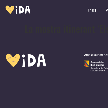
Inici
P
La mostra itinerant ‘El
Amb el suport de: