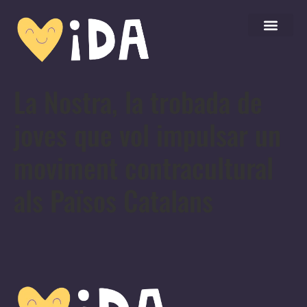
La Nostra, la trobada de
joves que vol impulsar un
moviment contracultural
als Països Catalans