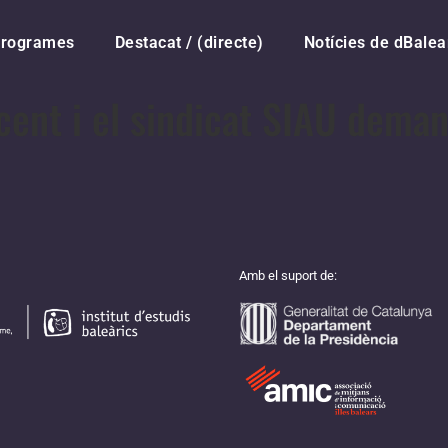
rogrames
Destacat / (directe)
Notícies de dBalea
ent i el sindicat SIAU deman
Amb el suport de: