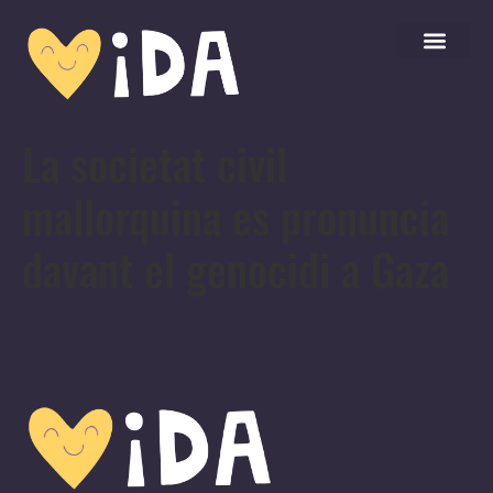
La societat civil
mallorquina es pronuncia
davant el genocidi a Gaza