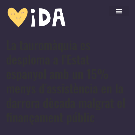
La tauromàquia es
desploma a l’Estat
espanyol amb un 15%
menys d’assistència en la
darrera dècada malgrat el
finançament públic