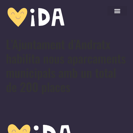
L’Ajuntament d’Andratx
habilita nous aparcaments
municipals amb un total
de 200 places