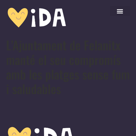
L’Ajuntament de Felanitx
manté el seu compromís
amb les platges sense fum
i saludables