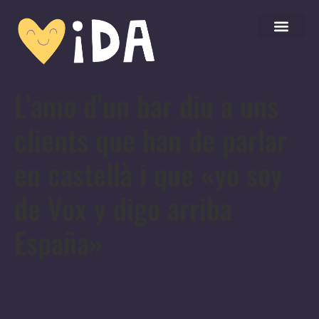
L’amo d’un bar diu a uns
clients que han de parlar
en castellà i que «yo soy
de Vox y digo arriba
España»