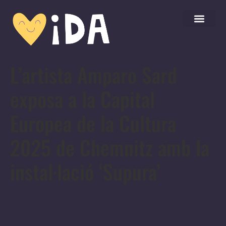
L’artista Amparo Sard
exposa a la Capital
Europea de la Cultura
2025 de Chemnitz amb la
instal·lació ‘Supura’